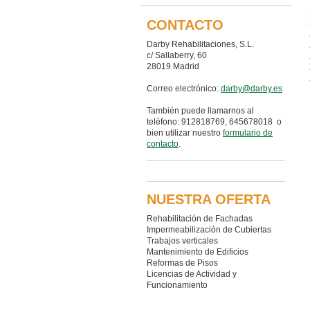
CONTACTO
Darby Rehabilitaciones, S.L.
c/ Sallaberry, 60
28019 Madrid
Correo electrónico:
darby@darby.es
También puede llamarnos al
teléfono: 912818769, 645678018 o
bien utilizar nuestro
formulario de
contacto
.
NUESTRA OFERTA
Rehabilitación de Fachadas
Impermeabilización de Cubiertas
Trabajos verticales
Mantenimiento de Edificios
Reformas de Pisos
Licencias de Actividad y
Funcionamiento